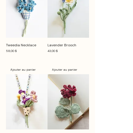
Tweedia Necklace
Lavender Brooch
Prix
Prix
58,00 $
43,00 $
Ajouter au panier
Ajouter au panier