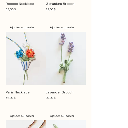
Rococo Necklace
Geranium Brooch
Prix
Prix
68,00 $
33,00 $
Ajouter au panier
Ajouter au panier
Paris Necklace
Lavender Brooch
Prix
Prix
62,00 $
30,00 $
Ajouter au panier
Ajouter au panier