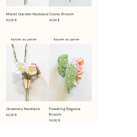
Monet Garden Necklace
Clover Brooch
Prix
Prix
62,00 $
43,00 $
Ajouter au panier
Ajouter au panier
Greenery Necklace
Flowering Begonia
Brooch
Prix
62,00 $
Prix
58,00 $