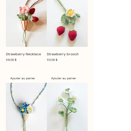
Strawberry Necklace
Strawberry brooch
Prix
Prix
58,00 $
55,00 $
Ajouter au panier
Ajouter au panier