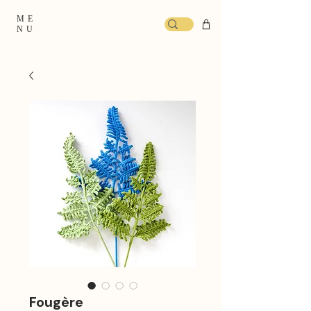
ME
NU
Fougère