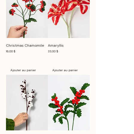
Christmas Chamomile
Amaryllis
Prix
Prix
16,00 $
33,00 $
Ajouter au panier
Ajouter au panier