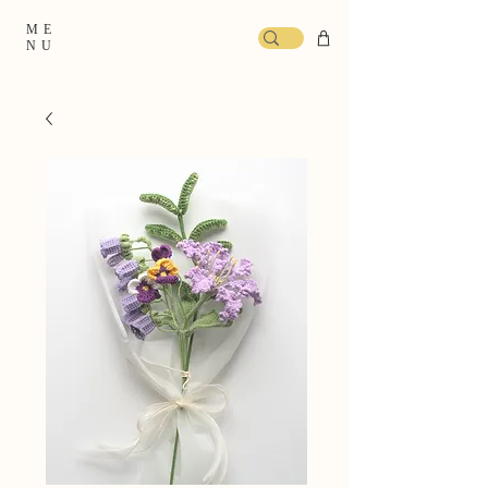
ME
NU