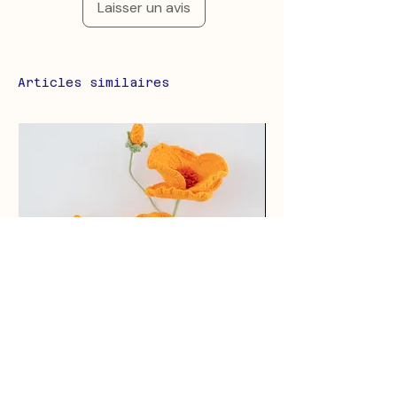
Laisser un avis
Articles similaires
California Poppy
Shrub Rose