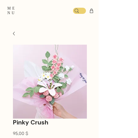
ME
NU
Pinky Crush
Prix
95,00 $