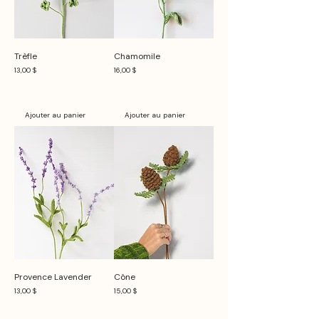
Trèfle
Chamomile
Prix
Prix
13,00 $
16,00 $
Ajouter au panier
Ajouter au panier
Provence Lavender
Cône
Prix
Prix
13,00 $
15,00 $