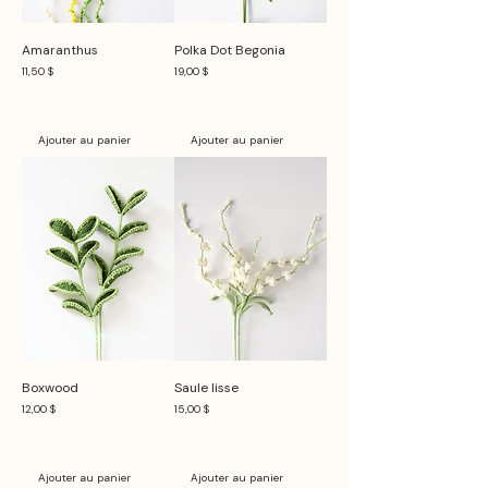
Amaranthus
Polka Dot Begonia
Prix
Prix
11,50 $
19,00 $
Ajouter au panier
Ajouter au panier
Boxwood
Saule lisse
Prix
Prix
12,00 $
15,00 $
Ajouter au panier
Ajouter au panier