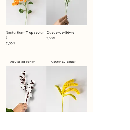
Nasturtium(Tropaeolum
Queue-de-lièvre
)
Prix
11,50 $
Prix
21,00 $
Ajouter au panier
Ajouter au panier
Coton
Blé