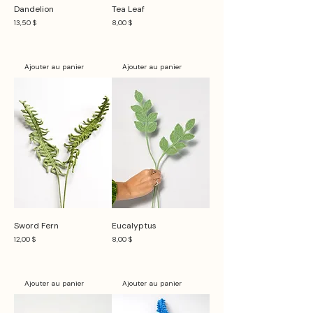
Dandelion
Tea Leaf
Prix
Prix
13,50 $
8,00 $
Ajouter au panier
Ajouter au panier
Sword Fern
Eucalyptus
Prix
Prix
12,00 $
8,00 $
Ajouter au panier
Ajouter au panier