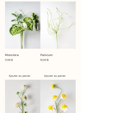
Monstera
Panicum
Prix
Prix
17,00 $
10,50 $
Ajouter au panier
Ajouter au panier