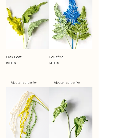
Oak Leaf
Fougère
Prix
Prix
19,00 $
14,00 $
Ajouter au panier
Ajouter au panier