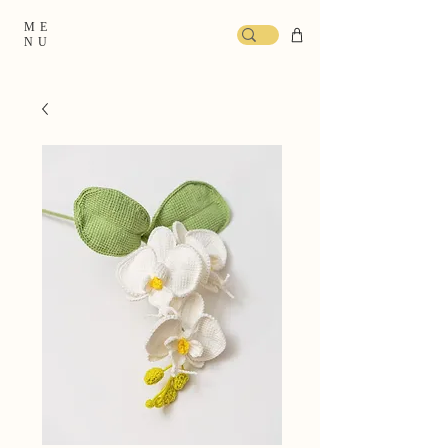
ME
NU