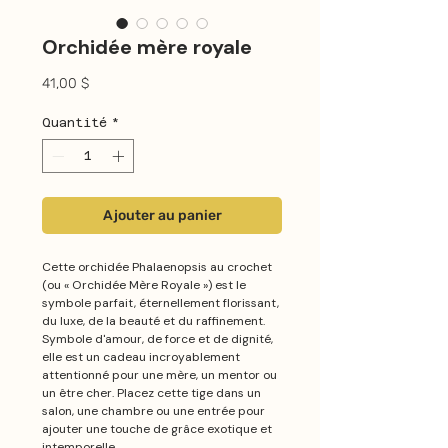
Orchidée mère royale
Prix
41,00 $
Quantité
*
Ajouter au panier
Cette orchidée Phalaenopsis au crochet
(ou « Orchidée Mère Royale ») est le
symbole parfait, éternellement florissant,
du luxe, de la beauté et du raffinement.
Symbole d'amour, de force et de dignité,
elle est un cadeau incroyablement
attentionné pour une mère, un mentor ou
un être cher. Placez cette tige dans un
salon, une chambre ou une entrée pour
ajouter une touche de grâce exotique et
intemporelle.